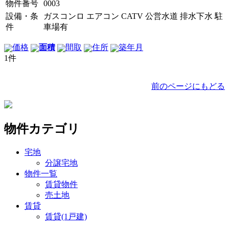
物件番号
0003
設備・条
ガスコンロ
エアコン
CATV
公営水道
排水下水
駐
件
車場有
価格
面積
間取
住所
築年月
1件
前のページにもどる
物件カテゴリ
宅地
分譲宅地
物件一覧
賃貸物件
売土地
賃貸
賃貸(1戸建)