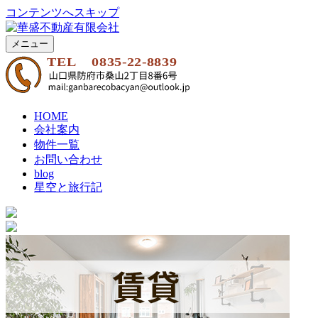
コンテンツへスキップ
メニュー
華盛不動産有限会社|防府市の売土地|賃貸
防府市の不動産｜売土地｜賃貸｜
HOME
会社案内
物件一覧
お問い合わせ
blog
星空と旅行記