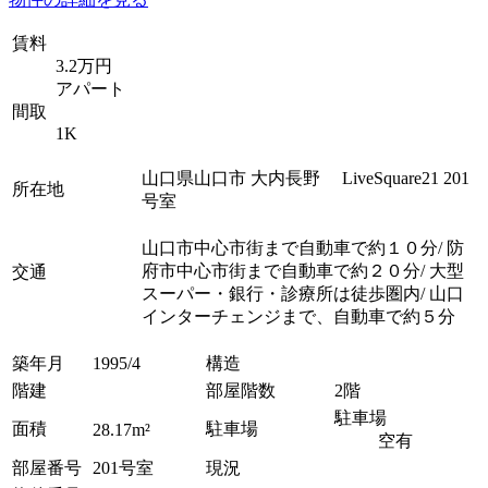
賃料
3.2万円
アパート
間取
1K
山口県山口市 大内長野 LiveSquare21 201
所在地
号室
山口市中心市街まで自動車で約１０分/ 防
府市中心市街まで自動車で約２０分/ 大型
交通
スーパー・銀行・診療所は徒歩圏内/ 山口
インターチェンジまで、自動車で約５分
築年月
1995/4
構造
階建
部屋階数
2階
駐車場
面積
駐車場
28.17m²
空有
部屋番号
201号室
現況