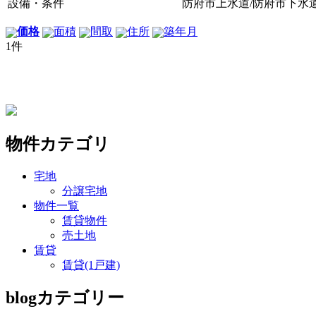
設備・条件
防府市上水道/防府市下水道
価格
面積
間取
住所
築年月
1件
物件カテゴリ
宅地
分譲宅地
物件一覧
賃貸物件
売土地
賃貸
賃貸(1戸建)
blogカテゴリー