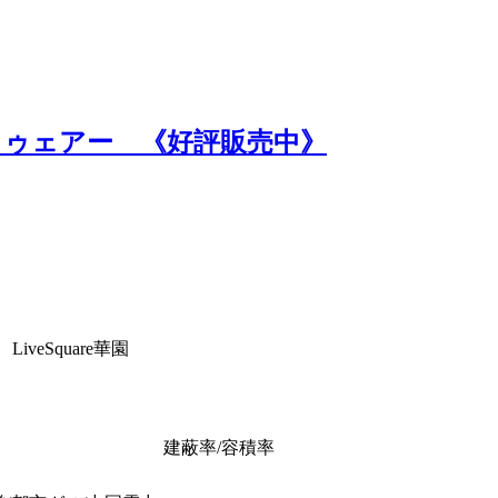
ブスクゥェアー 《好評販売中》
veSquare華園
建蔽率/容積率