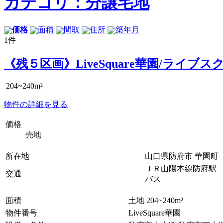
カテゴリ：分譲宅地
価格
面積
間取
住所
築年月
1件
《残５区画》LiveSquare華園/ライ
204~240m²
物件の詳細を見る
価格
売地
所在地
山口県防府市 華園町 Li
ＪＲ山陽本線防府駅
交通
バス
面積
土地 204~240m²
物件番号
LiveSquare華園