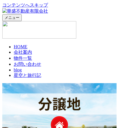
コンテンツへスキップ
メニュー
華盛不動産有限会社|防府市の売土地|賃貸
防府市の不動産｜売土地｜賃貸｜
HOME
会社案内
物件一覧
お問い合わせ
blog
星空と旅行記